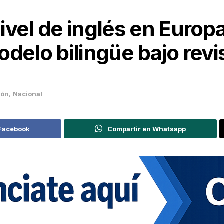
ivel de inglés en Europ
modelo bilingüe bajo revi
ión
,
Nacional
 Facebook
Compartir en Whatsapp