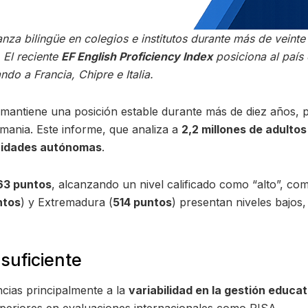
a bilingüe en colegios e institutos durante más de veinte 
 El reciente
EF English Proficiency Index
posiciona al país
do a Francia, Chipre e Italia.
mantiene una posición estable durante más de diez años, p
mania. Este informe, que analiza a
2,2 millones de adultos
unidades autónomas
.
63 puntos
, alcanzando un nivel calificado como “alto”, c
ntos
) y Extremadura (
514 puntos
) presentan niveles bajos,
suficiente
ncias principalmente a la
variabilidad en la gestión educa
eriores en evaluaciones internacionales como PISA.