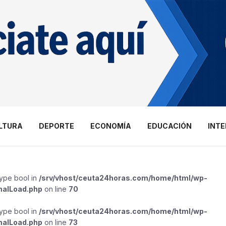
LTURA
DEPORTE
ECONOMÍA
EDUCACIÓN
INT
type bool in
/srv/vhost/ceuta24horas.com/home/html/wp-
malLoad.php
on line
70
type bool in
/srv/vhost/ceuta24horas.com/home/html/wp-
malLoad.php
on line
73