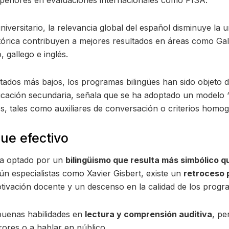
versitario, la relevancia global del español disminuye la u
istórica contribuyen a mejores resultados en áreas como G
, gallego e inglés.
tados más bajos, los programas bilingües han sido objeto d
cación secundaria, señala que se ha adoptado un modelo “d
, tales como auxiliares de conversación o criterios homogé
ue efectivo
ha optado por un
bilingüismo que resulta más simbólico q
n especialistas como Xavier Gisbert, existe un
retroceso p
ivación docente y un descenso en la calidad de los progr
 buenas habilidades en
lectura y comprensión auditiva
, pe
rores o a hablar en público.