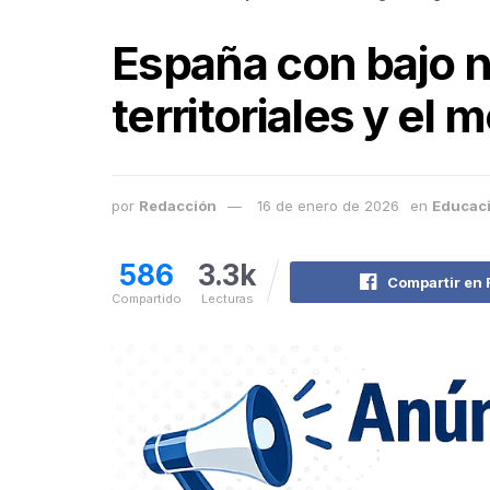
España con bajo n
territoriales y el 
por
Redacción
16 de enero de 2026
en
Educac
586
3.3k
Compartir en
Compartido
Lecturas