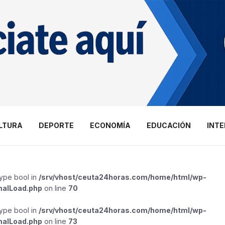
LTURA
DEPORTE
ECONOMÍA
EDUCACIÓN
INT
type bool in
/srv/vhost/ceuta24horas.com/home/html/wp-
malLoad.php
on line
70
type bool in
/srv/vhost/ceuta24horas.com/home/html/wp-
malLoad.php
on line
73