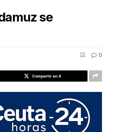
 Adamuz se
0
Compartir en X