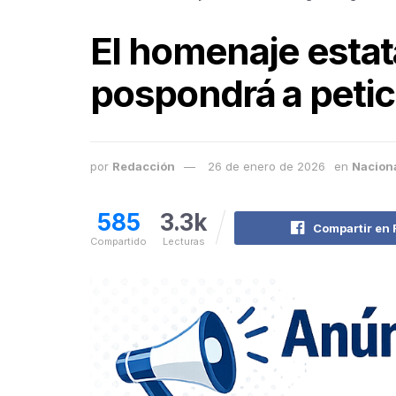
El homenaje estat
pospondrá a petici
por
Redacción
26 de enero de 2026
en
Nacion
585
3.3k
Compartir en
Compartido
Lecturas