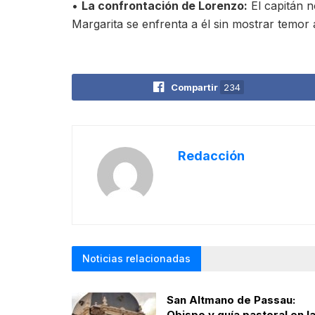
•
La confrontación de Lorenzo:
El capitán 
Margarita se enfrenta a él sin mostrar temor 
Compartir
234
Redacción
Noticias relacionadas
San Altmano de Passau:
Obispo y guía pastoral en l