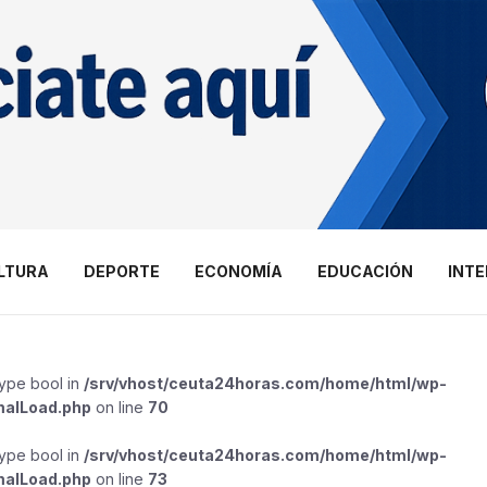
LTURA
DEPORTE
ECONOMÍA
EDUCACIÓN
INT
type bool in
/srv/vhost/ceuta24horas.com/home/html/wp-
malLoad.php
on line
70
type bool in
/srv/vhost/ceuta24horas.com/home/html/wp-
malLoad.php
on line
73