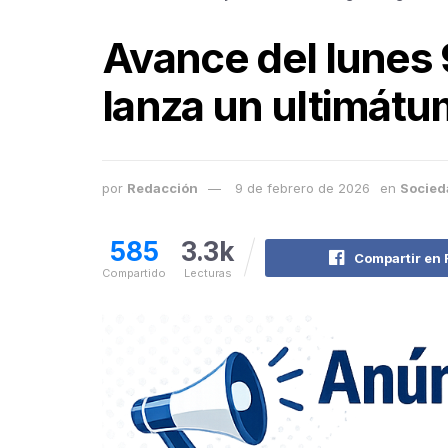
Avance del lunes 
lanza un ultimátu
por
Redacción
9 de febrero de 2026
en
Socied
585
3.3k
Compartir en
Compartido
Lecturas