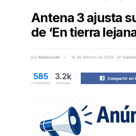
Antena 3 ajusta su
de ‘En tierra lejana
por
Redacción
10 de febrero de 2026
en
Socie
585
3.2k
Compartir en
Compartido
Lecturas