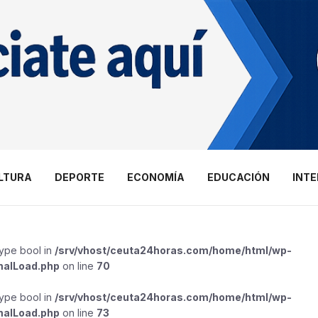
LTURA
DEPORTE
ECONOMÍA
EDUCACIÓN
INT
type bool in
/srv/vhost/ceuta24horas.com/home/html/wp-
malLoad.php
on line
70
type bool in
/srv/vhost/ceuta24horas.com/home/html/wp-
malLoad.php
on line
73