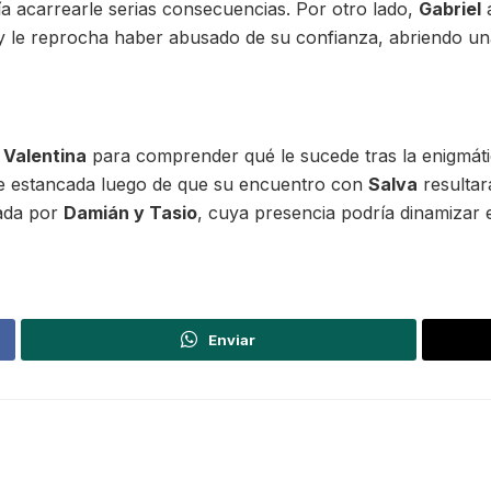
a acarrearle serias consecuencias. Por otro lado,
Gabriel
a
 le reprocha haber abusado de su confianza, abriendo un
a
Valentina
para comprender qué le sucede tras la enigmátic
ne estancada luego de que su encuentro con
Salva
resultara
tada por
Damián y Tasio
, cuya presencia podría dinamizar e
Enviar