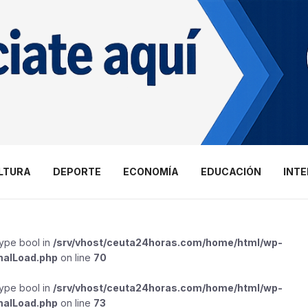
LTURA
DEPORTE
ECONOMÍA
EDUCACIÓN
INT
type bool in
/srv/vhost/ceuta24horas.com/home/html/wp-
malLoad.php
on line
70
type bool in
/srv/vhost/ceuta24horas.com/home/html/wp-
malLoad.php
on line
73