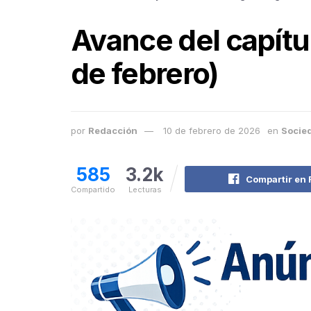
Avance del capítu
de febrero)
por
Redacción
10 de febrero de 2026
en
Socie
585
3.2k
Compartir en
Compartido
Lecturas