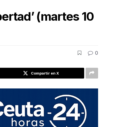
bertad’ (martes 10
0
Compartir en X