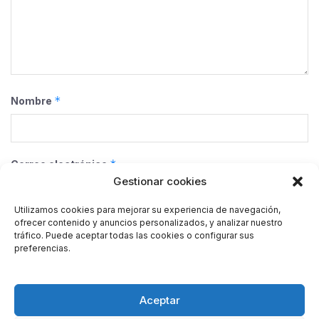
*
Nombre
*
Correo electrónico
Gestionar cookies
Utilizamos cookies para mejorar su experiencia de navegación,
ofrecer contenido y anuncios personalizados, y analizar nuestro
Web
tráfico. Puede aceptar todas las cookies o configurar sus
preferencias.
Guarda mi nombre, correo electrónico y web en este
Aceptar
navegador para la próxima vez que comente.