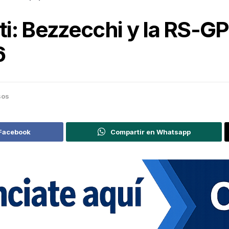
ati: Bezzecchi y la RS-G
6
sos
 Facebook
Compartir en Whatsapp