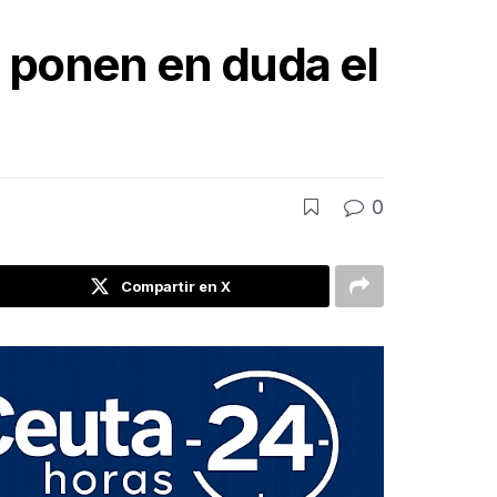
P ponen en duda el
0
Compartir en X