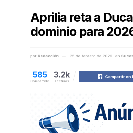
Aprilia reta a Duc
dominio para 202
por
Redacción
25 de febrero de 2026
en
Suce
585
3.2k
Compartir en
Compartido
Lecturas