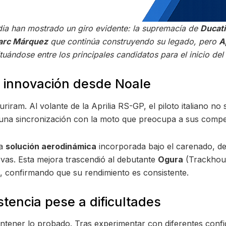
dia han mostrado un giro evidente: la supremacía de
Ducati
rc Márquez
que continúa construyendo su legado, pero
A
tuándose entre los principales candidatos para el inicio de
a innovación desde Noale
uriram. Al volante de la Aprilia RS-GP, el piloto italiano no
ó una sincronización con la moto que preocupa a sus compe
da
solución aerodinámica
incorporada bajo el carenado, dest
rvas. Esta mejora trascendió al debutante
Ogura
(Trackhous
, confirmando que su rendimiento es consistente.
stencia pese a dificultades
ntener lo probado. Tras experimentar con diferentes conf