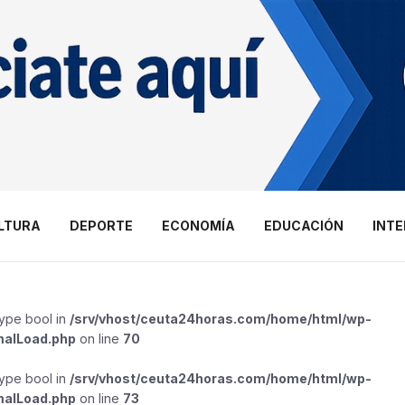
LTURA
DEPORTE
ECONOMÍA
EDUCACIÓN
INT
type bool in
/srv/vhost/ceuta24horas.com/home/html/wp-
malLoad.php
on line
70
type bool in
/srv/vhost/ceuta24horas.com/home/html/wp-
malLoad.php
on line
73