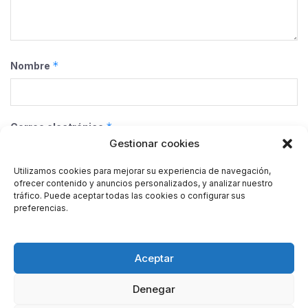
*
Nombre
*
Correo electrónico
Gestionar cookies
Utilizamos cookies para mejorar su experiencia de navegación,
ofrecer contenido y anuncios personalizados, y analizar nuestro
Web
tráfico. Puede aceptar todas las cookies o configurar sus
preferencias.
Guarda mi nombre, correo electrónico y web en este
Aceptar
navegador para la próxima vez que comente.
Denegar