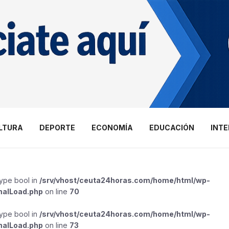
LTURA
DEPORTE
ECONOMÍA
EDUCACIÓN
INT
type bool in
/srv/vhost/ceuta24horas.com/home/html/wp-
malLoad.php
on line
70
type bool in
/srv/vhost/ceuta24horas.com/home/html/wp-
malLoad.php
on line
73