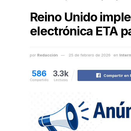
Reino Unido imple
electrónica ETA pa
por
Redacción
25 de febrero de 2026
en
Inter
586
3.3k
Compartir en
Compartido
Lecturas