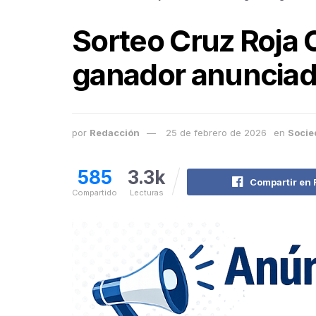
Sorteo Cruz Roja 
ganador anuncia
por
Redacción
25 de febrero de 2026
en
Socie
585
3.3k
Compartir en
Compartido
Lecturas