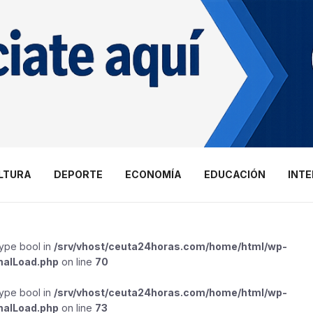
LTURA
DEPORTE
ECONOMÍA
EDUCACIÓN
INT
type bool in
/srv/vhost/ceuta24horas.com/home/html/wp-
malLoad.php
on line
70
type bool in
/srv/vhost/ceuta24horas.com/home/html/wp-
malLoad.php
on line
73