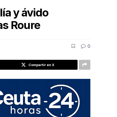
lía y ávido
as Roure
0
Compartir en X