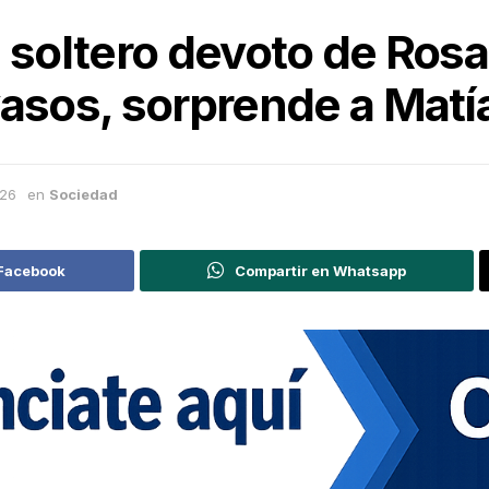
el soltero devoto de Rosa
vasos, sorprende a Matí
026
en
Sociedad
 Facebook
Compartir en Whatsapp