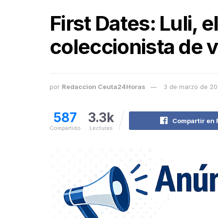
First Dates: Luli, 
coleccionista de 
por
Redaccion Ceuta24Horas
3 de marzo de 2
587
3.3k
Compartir en
Compartido
Lecturas