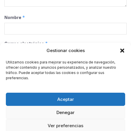
*
Nombre
*
Correo electrónico
Gestionar cookies
Utilizamos cookies para mejorar su experiencia de navegación,
ofrecer contenido y anuncios personalizados, y analizar nuestro
Web
tráfico. Puede aceptar todas las cookies o configurar sus
preferencias.
Guarda mi nombre, correo electrónico y web en este
Aceptar
navegador para la próxima vez que comente.
Denegar
Ver preferencias