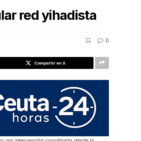
lar red yihadista
0
Compartir en X
en una intervención coordinada desde la