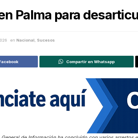
 en Palma para desarticu
2026
en
Nacional
,
Sucesos
 Facebook
Compartir en Whatsapp
 General de Información ha concluido con varios arrestos 