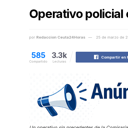
Operativo policial
por
Redaccion Ceuta24Horas
25 de marzo de 
585
3.3k
Compartir en
Compartido
Lecturas
Un operativo sin precedentes de la Comisaría