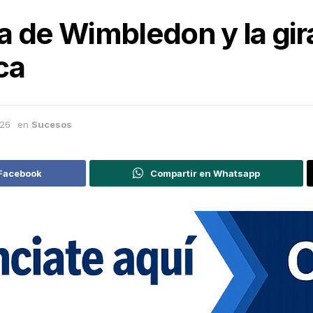
a de Wimbledon y la gir
ca
026
en
Sucesos
 Facebook
Compartir en Whatsapp