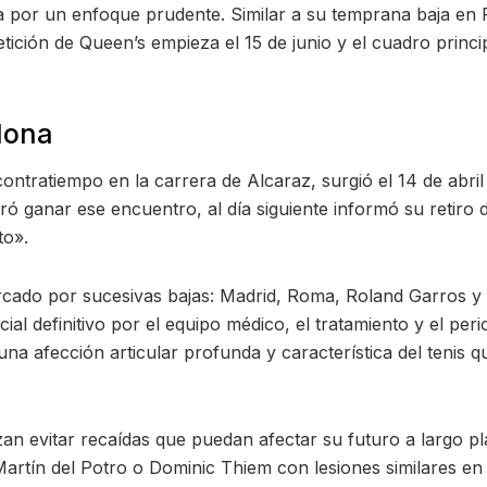
pta por un enfoque prudente. Similar a su temprana baja en
tición de Queen’s empieza el 15 de junio y el cuadro princ
lona
contratiempo en la carrera de Alcaraz, surgió el 14 de abri
ó ganar ese encuentro, al día siguiente informó su retiro 
to».
cado por sucesivas bajas: Madrid, Roma, Roland Garros y a
ial definitivo por el equipo médico, el tratamiento y el pe
 una afección articular profunda y característica del tenis
an evitar recaídas que puedan afectar su futuro a largo p
rtín del Potro o Dominic Thiem con lesiones similares en