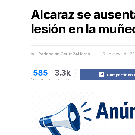
Alcaraz se ausent
lesión en la muñe
por
Redaccion Ceuta24Horas
19 de mayo de 2
585
3.3k
Compartir en
Compartido
Lecturas