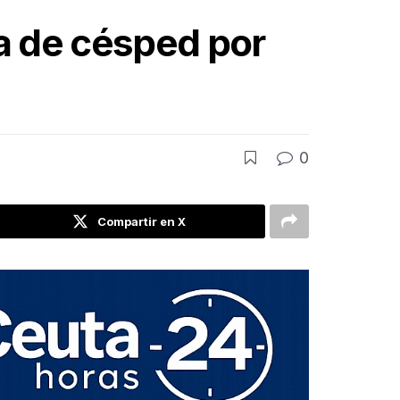
a de césped por
0
Compartir en X