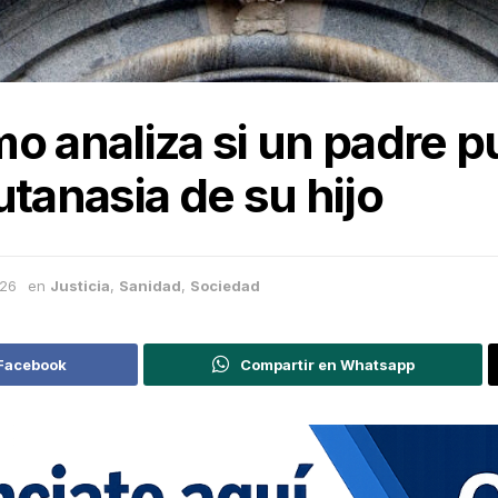
mo analiza si un padre
utanasia de su hijo
026
en
Justicia
,
Sanidad
,
Sociedad
 Facebook
Compartir en Whatsapp