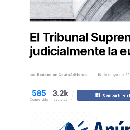
El Tribunal Supre
judicialmente la e
por
Redaccion Ceuta24Horas
19 de mayo de 2
585
3.2k
Compartir en
Compartido
Lecturas